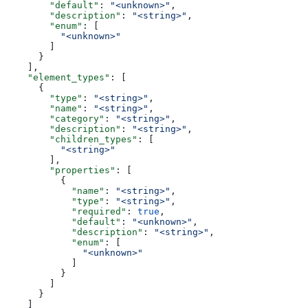
        "default"
: 
"<unknown>"
,
        "description"
: 
"<string>"
,
        "enum"
: [
          "<unknown>"
        ]
      }
    ],
    "element_types"
: [
      {
        "type"
: 
"<string>"
,
        "name"
: 
"<string>"
,
        "category"
: 
"<string>"
,
        "description"
: 
"<string>"
,
        "children_types"
: [
          "<string>"
        ],
        "properties"
: [
          {
            "name"
: 
"<string>"
,
            "type"
: 
"<string>"
,
            "required"
: 
true
,
            "default"
: 
"<unknown>"
,
            "description"
: 
"<string>"
,
            "enum"
: [
              "<unknown>"
            ]
          }
        ]
      }
    ]