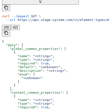
curl
 --request
 GET
 \
  --url
 https://api.utage-system.com/v1/element-types/m
200
422
{
  "data"
: {
    "global_common_properties"
: [
      {
        "name"
: 
"<string>"
,
        "type"
: 
"<string>"
,
        "required"
: 
true
,
        "default"
: 
"<unknown>"
,
        "description"
: 
"<string>"
,
        "enum"
: [
          "<unknown>"
        ]
      }
    ],
    "content_common_properties"
: [
      {
        "name"
: 
"<string>"
,
        "type"
: 
"<string>"
,
        "required"
: 
true
,