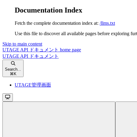
Documentation Index
Fetch the complete documentation index at:
/llms.txt
Use this file to discover all available pages before exploring fur
Skip to main content
UTAGE API ドキュメント
home page
UTAGE API ドキュメント
Search...
⌘
K
UTAGE管理画面