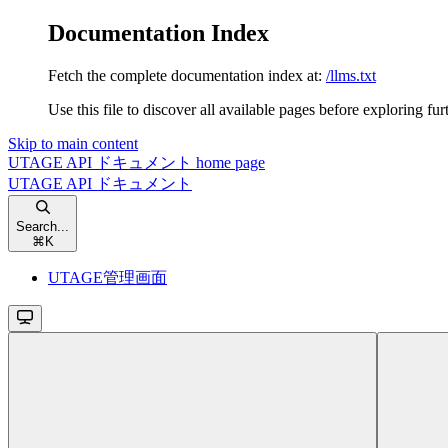
Documentation Index
Fetch the complete documentation index at:
/llms.txt
Use this file to discover all available pages before exploring fur
Skip to main content
UTAGE API ドキュメント
home page
UTAGE API ドキュメント
Search...
⌘
K
UTAGE管理画面