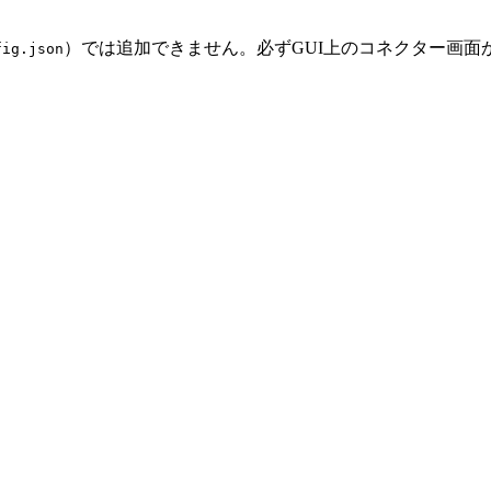
）では追加できません。必ずGUI上のコネクター画面
fig.json