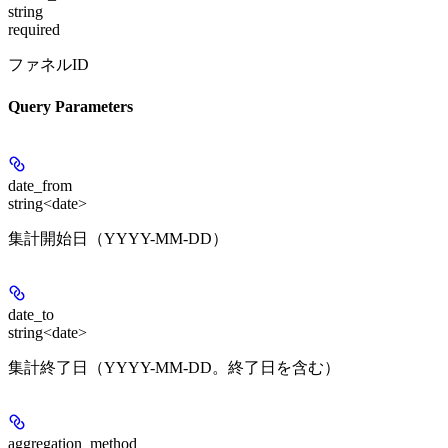
string
required
ファネルID
Query Parameters
date_from
string<date>
集計開始日（YYYY-MM-DD）
date_to
string<date>
集計終了日（YYYY-MM-DD。終了日を含む）
aggregation_method