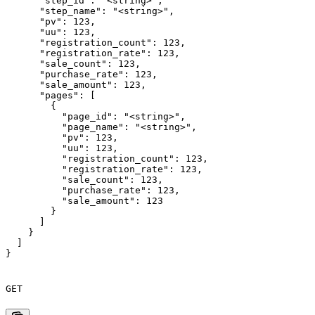
      "step_id": "<string>",

      "step_name": "<string>",

      "pv": 123,

      "uu": 123,

      "registration_count": 123,

      "registration_rate": 123,

      "sale_count": 123,

      "purchase_rate": 123,

      "sale_amount": 123,

      "pages": [

        {

          "page_id": "<string>",

          "page_name": "<string>",

          "pv": 123,

          "uu": 123,

          "registration_count": 123,

          "registration_rate": 123,

          "sale_count": 123,

          "purchase_rate": 123,

          "sale_amount": 123

        }

      ]

    }

  ]

}
GET