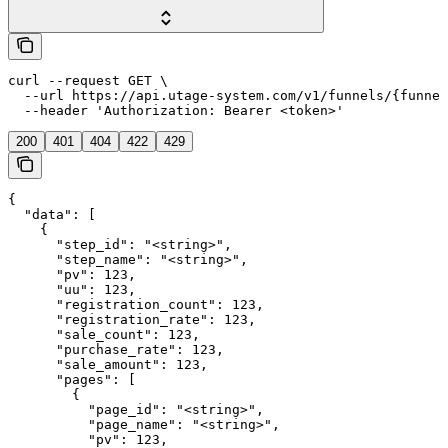
curl --request GET \

  --url https://api.utage-system.com/v1/funnels/{funnel
  --header 'Authorization: Bearer <token>'
200
401
404
422
429
{

  "data": [

    {

      "step_id": "<string>",

      "step_name": "<string>",

      "pv": 123,

      "uu": 123,

      "registration_count": 123,

      "registration_rate": 123,

      "sale_count": 123,

      "purchase_rate": 123,

      "sale_amount": 123,

      "pages": [

        {

          "page_id": "<string>",

          "page_name": "<string>",

          "pv": 123,
