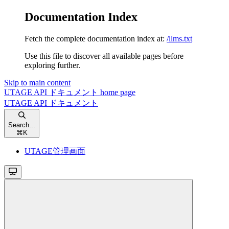
Documentation Index
Fetch the complete documentation index at:
/llms.txt
Use this file to discover all available pages before
exploring further.
Skip to main content
UTAGE API ドキュメント
home page
UTAGE API ドキュメント
Search...
⌘
K
UTAGE管理画面