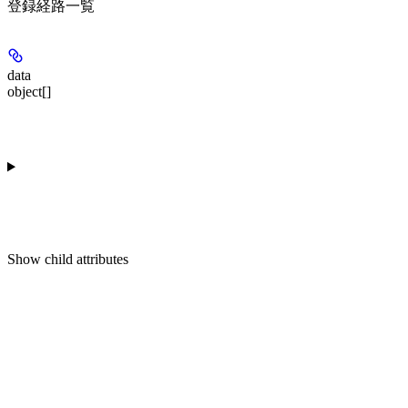
登録経路一覧
data
object[]
Show
child attributes