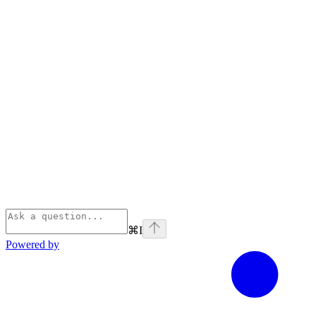
⌘
I
Powered by