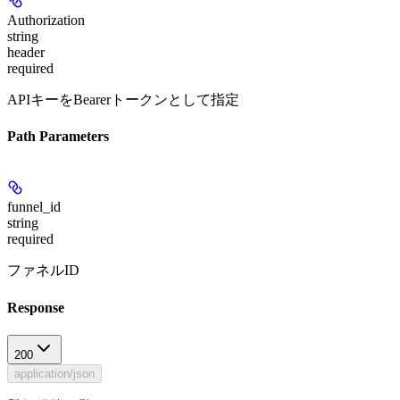
Authorization
string
header
required
APIキーをBearerトークンとして指定
Path Parameters
funnel_id
string
required
ファネルID
Response
200
application/json