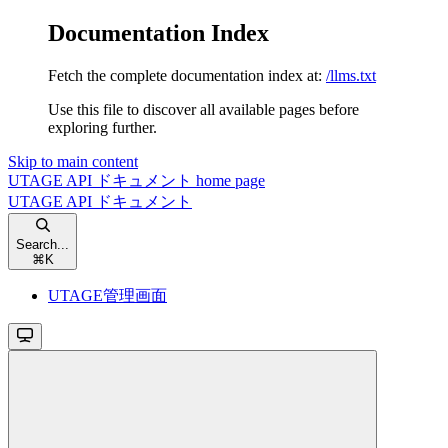
Documentation Index
Fetch the complete documentation index at:
/llms.txt
Use this file to discover all available pages before
exploring further.
Skip to main content
UTAGE API ドキュメント
home page
UTAGE API ドキュメント
Search...
⌘
K
UTAGE管理画面