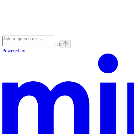
⌘
I
Powered by