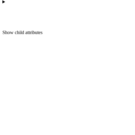
Show
child attributes