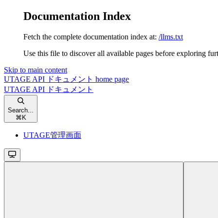
Documentation Index
Fetch the complete documentation index at:
/llms.txt
Use this file to discover all available pages before exploring fur
Skip to main content
UTAGE API ドキュメント
home page
UTAGE API ドキュメント
Search...
⌘
K
UTAGE管理画面