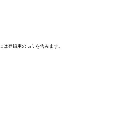
路には登録用の
を含みます。
url