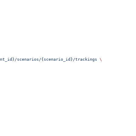
nt_id}/scenarios/{scenario_id}/trackings
 \