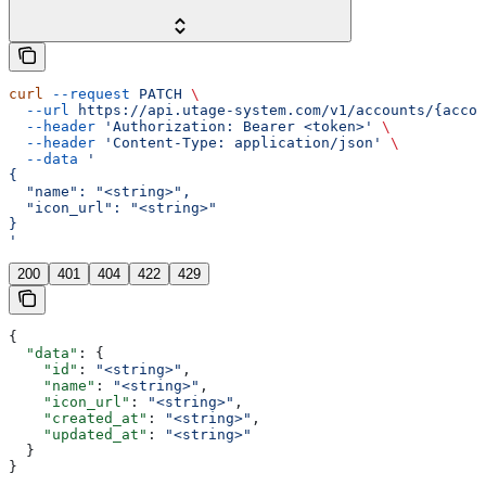
curl
 --request
 PATCH
 \
  --url
 https://api.utage-system.com/v1/accounts/{accou
  --header
 'Authorization: Bearer <token>'
 \
  --header
 'Content-Type: application/json'
 \
  --data
 '
{
  "name": "<string>",
  "icon_url": "<string>"
}
'
200
401
404
422
429
{
  "data"
: {
    "id"
: 
"<string>"
,
    "name"
: 
"<string>"
,
    "icon_url"
: 
"<string>"
,
    "created_at"
: 
"<string>"
,
    "updated_at"
: 
"<string>"
  }
}