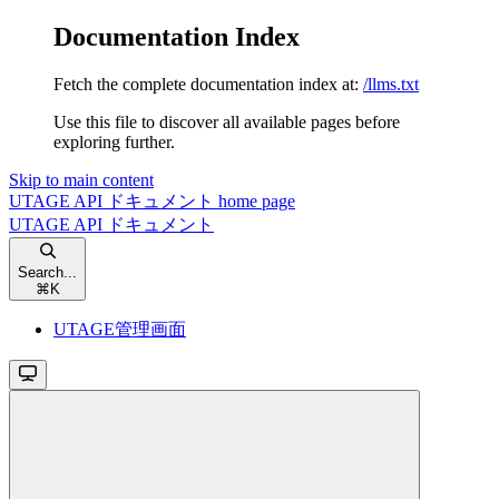
Documentation Index
Fetch the complete documentation index at:
/llms.txt
Use this file to discover all available pages before
exploring further.
Skip to main content
UTAGE API ドキュメント
home page
UTAGE API ドキュメント
Search...
⌘
K
UTAGE管理画面