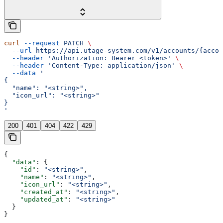
curl
 --request
 PATCH
 \
  --url
 https://api.utage-system.com/v1/accounts/{accou
  --header
 'Authorization: Bearer <token>'
 \
  --header
 'Content-Type: application/json'
 \
  --data
 '
{
  "name": "<string>",
  "icon_url": "<string>"
}
'
200
401
404
422
429
{
  "data"
: {
    "id"
: 
"<string>"
,
    "name"
: 
"<string>"
,
    "icon_url"
: 
"<string>"
,
    "created_at"
: 
"<string>"
,
    "updated_at"
: 
"<string>"
  }
}