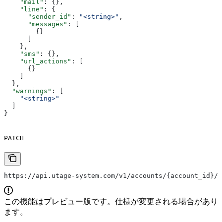
    "mail"
: {},
    "line"
: {
      "sender_id"
: 
"<string>"
,
      "messages"
: [
        {}
      ]
    },
    "sms"
: {},
    "url_actions"
: [
      {}
    ]
  },
  "warnings"
: [
    "<string>"
  ]
}
PATCH
https://api.utage-system.com/v1/accounts/{account_id}/s
この機能はプレビュー版です。仕様が変更される場合があり
ます。