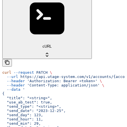
cURL
curl
 --request
 PATCH
 \
  --url
 https://api.utage-system.com/v1/accounts/{accou
  --header
 'Authorization: Bearer <token>'
 \
  --header
 'Content-Type: application/json'
 \
  --data
 '
{
  "title": "<string>",
  "use_ab_test": true,
  "send_type": "<string>",
  "send_date": "2023-12-25",
  "send_day": 123,
  "send_hour": 11,
  "send_min": 29,