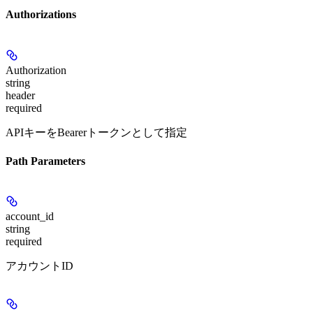
Authorizations
Authorization
string
header
required
APIキーをBearerトークンとして指定
Path Parameters
account_id
string
required
アカウントID