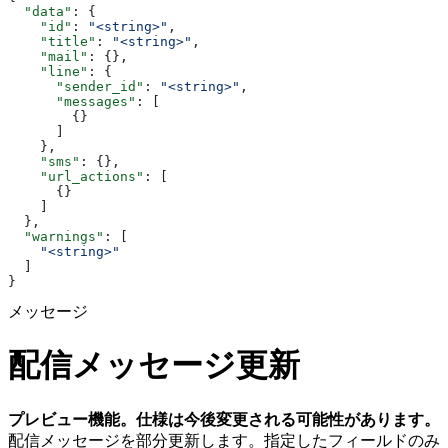
  "data"
: {
    "id"
: 
"<string>"
,
    "title"
: 
"<string>"
,
    "mail"
: {},
    "line"
: {
      "sender_id"
: 
"<string>"
,
      "messages"
: [
        {}
      ]
    },
    "sms"
: {},
    "url_actions"
: [
      {}
    ]
  },
  "warnings"
: [
    "<string>"
  ]
}
メッセージ
配信メッセージ更新
プレビュー機能。仕様は今後変更される可能性があります。
配信メッセージを部分更新します。指定したフィールドのみ