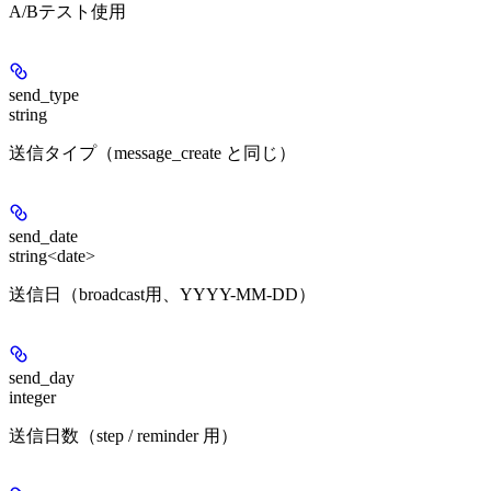
A/Bテスト使用
send_type
string
送信タイプ（message_create と同じ）
send_date
string<date>
送信日（broadcast用、YYYY-MM-DD）
send_day
integer
送信日数（step / reminder 用）