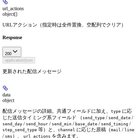
url_actions
object[]
URLアクション（指定時は全件置換、空配列でクリア）
Response
200
application/json
更新された配信メッセージ
data
object
配信メッセージの詳細。共通フィールドに加え、
に応
type
じた送信タイミング系フィールド （
/
/
send_type
send_date
/
/
/
/
/
send_day
send_hour
send_min
base_date
send_timing
等）と、
に応じた原稿（
/
step_send_type
channel
mail
line
/
）、
を含みます。
sms
url_actions