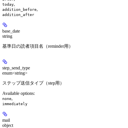
,
today
,
addition_before
addition_after
base_date
string
基準日の読者項目名（reminder用）
step_send_type
enum<string>
ステップ送信タイプ（step用）
Available options
:
,
none
immediately
mail
object