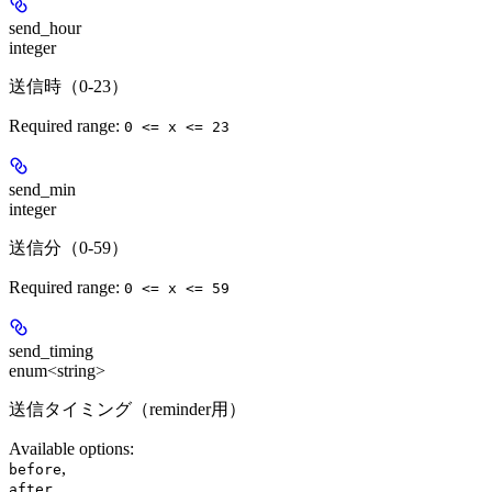
send_hour
integer
送信時（0-23）
Required range
:
0 <= x <= 23
send_min
integer
送信分（0-59）
Required range
:
0 <= x <= 59
send_timing
enum<string>
送信タイミング（reminder用）
Available options
:
,
before
,
after