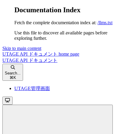
Documentation Index
Fetch the complete documentation index at:
/llms.txt
Use this file to discover all available pages before
exploring further.
Skip to main content
UTAGE API ドキュメント
home page
UTAGE API ドキュメント
Search...
⌘
K
UTAGE管理画面