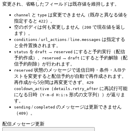
変更され、省略したフィールドは既存値を維持します。
と
は変更できません（既存と異なる値を
channel
type
指定すると
）。
422
空のボディは何も変更しません（
で現在値を返し
200
ます）。
/
/
は指定する
conditions
url_actions
line.messages
と全件置換されます。
を
→
にすると予約実行（配信
status
draft
reserved
予約作成）、
→
にすると予約解除（配
reserved
draft
信予約削除）が行われます。
状態のメッセージで送信日時・条件・A/Bテ
reserved
ストを変更すると配信予約が自動で再作成されます。
再作成から5分間は再変更できず、
429
（
に再試行可能
cooldown_active
details.retry_after
になる日時（
形式の文字列））が返りま
Y-m-d H:i:s
す。
/
のメッセージは更新できません
sending
completed
（
）。
409
配信メッセージ更新