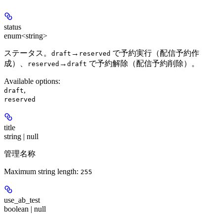
status
enum<string>
ステータス。
→
で予約実行（配信予約作
draft
reserved
成）、
→
で予約解除（配信予約削除）。
reserved
draft
Available options
:
,
draft
reserved
title
string | null
管理名称
Maximum string length:
255
use_ab_test
boolean | null