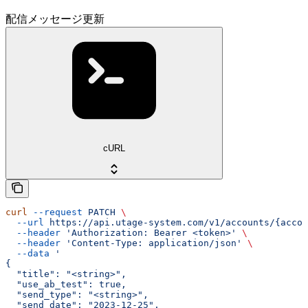
配信メッセージ更新
cURL
curl
 --request
 PATCH
 \
  --url
 https://api.utage-system.com/v1/accounts/{accou
  --header
 'Authorization: Bearer <token>'
 \
  --header
 'Content-Type: application/json'
 \
  --data
 '
{
  "title": "<string>",
  "use_ab_test": true,
  "send_type": "<string>",
  "send_date": "2023-12-25",