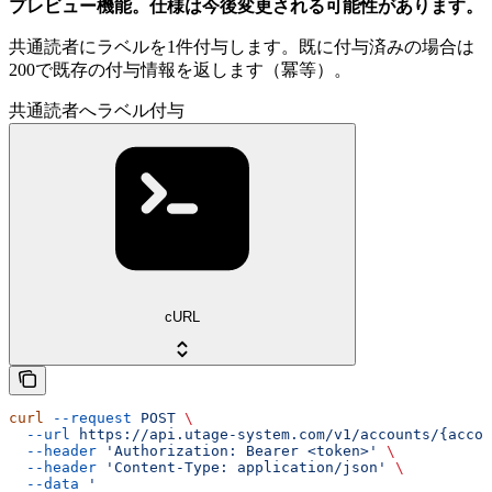
プレビュー機能。仕様は今後変更される可能性があります。
共通読者にラベルを1件付与します。既に付与済みの場合は
200で既存の付与情報を返します（冪等）。
共通読者へラベル付与
cURL
curl
 --request
 POST
 \
  --url
 https://api.utage-system.com/v1/accounts/{accou
  --header
 'Authorization: Bearer <token>'
 \
  --header
 'Content-Type: application/json'
 \
  --data
 '