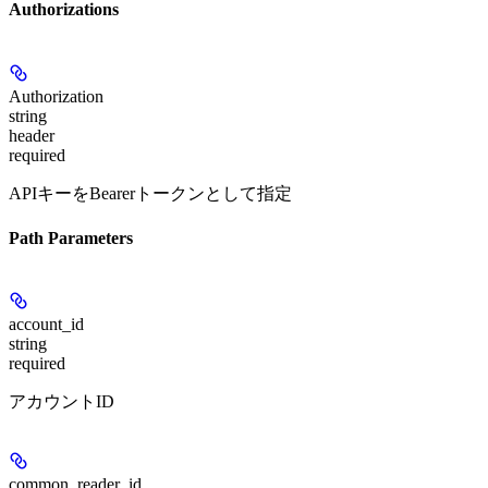
Authorizations
Authorization
string
header
required
APIキーをBearerトークンとして指定
Path Parameters
account_id
string
required
アカウントID
common_reader_id