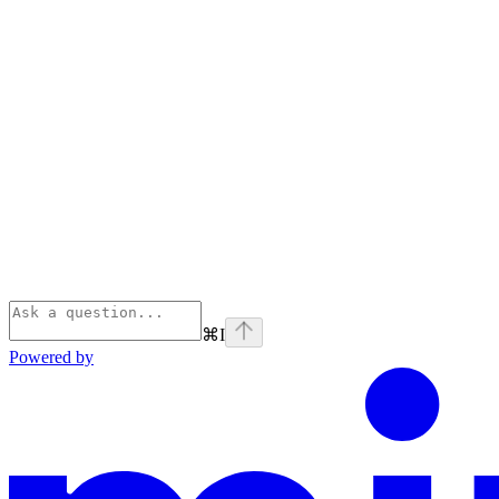
⌘
I
Powered by