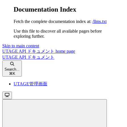
Documentation Index
Fetch the complete documentation index at:
/llms.txt
Use this file to discover all available pages before
exploring further.
Skip to main content
UTAGE API ドキュメント
home page
UTAGE API ドキュメント
Search...
⌘
K
UTAGE管理画面