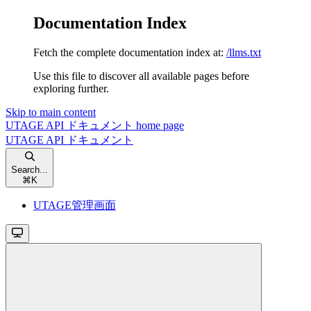
Documentation Index
Fetch the complete documentation index at:
/llms.txt
Use this file to discover all available pages before
exploring further.
Skip to main content
UTAGE API ドキュメント
home page
UTAGE API ドキュメント
Search...
⌘
K
UTAGE管理画面