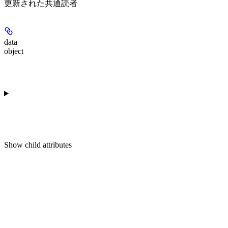
更新された共通読者
data
object
Show
child attributes