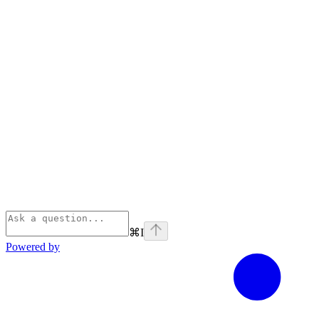
⌘
I
Powered by