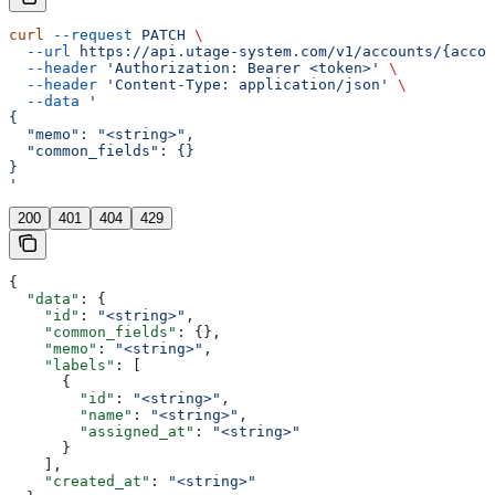
curl
 --request
 PATCH
 \
  --url
 https://api.utage-system.com/v1/accounts/{accou
  --header
 'Authorization: Bearer <token>'
 \
  --header
 'Content-Type: application/json'
 \
  --data
 '
{
  "memo": "<string>",
  "common_fields": {}
}
'
200
401
404
429
{
  "data"
: {
    "id"
: 
"<string>"
,
    "common_fields"
: {},
    "memo"
: 
"<string>"
,
    "labels"
: [
      {
        "id"
: 
"<string>"
,
        "name"
: 
"<string>"
,
        "assigned_at"
: 
"<string>"
      }
    ],
    "created_at"
: 
"<string>"