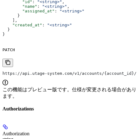
        "id"
: 
"<string>"
,
        "name"
: 
"<string>"
,
        "assigned_at"
: 
"<string>"
      }
    ],
    "created_at"
: 
"<string>"
  }
}
PATCH
https://api.utage-system.com/v1/accounts/{account_id}/c
この機能はプレビュー版です。仕様が変更される場合があり
ます。
Authorizations
Authorization