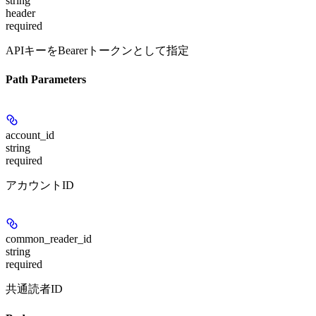
string
header
required
APIキーをBearerトークンとして指定
Path Parameters
account_id
string
required
アカウントID
common_reader_id
string
required
共通読者ID