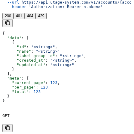
  --url
 https://api.utage-system.com/v1/accounts/{accou
  --header
 'Authorization: Bearer <token>'
200
401
404
429
{
  "data"
: [
    {
      "id"
: 
"<string>"
,
      "name"
: 
"<string>"
,
      "label_group_id"
: 
"<string>"
,
      "created_at"
: 
"<string>"
,
      "updated_at"
: 
"<string>"
    }
  ],
  "meta"
: {
    "current_page"
: 
123
,
    "per_page"
: 
123
,
    "total"
: 
123
  }
}
GET