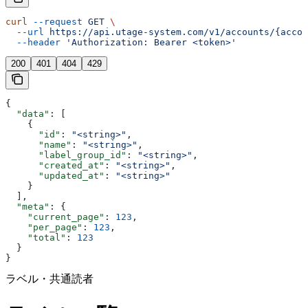
curl
 --request
 GET
 \
  --url
 https://api.utage-system.com/v1/accounts/{accou
  --header
 'Authorization: Bearer <token>'
200
401
404
429
{
  "data"
: [
    {
      "id"
: 
"<string>"
,
      "name"
: 
"<string>"
,
      "label_group_id"
: 
"<string>"
,
      "created_at"
: 
"<string>"
,
      "updated_at"
: 
"<string>"
    }
  ],
  "meta"
: {
    "current_page"
: 
123
,
    "per_page"
: 
123
,
    "total"
: 
123
  }
}
ラベル・共通読者