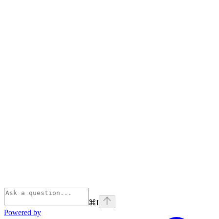
⌘
I
Powered by