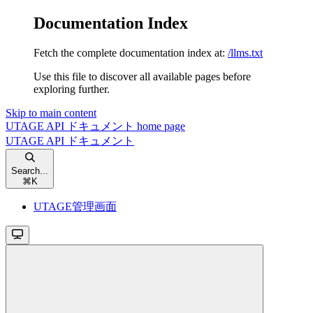
Documentation Index
Fetch the complete documentation index at:
/llms.txt
Use this file to discover all available pages before
exploring further.
Skip to main content
UTAGE API ドキュメント
home page
UTAGE API ドキュメント
Search...
⌘
K
UTAGE管理画面