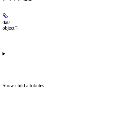
data
object[]
Show
child attributes