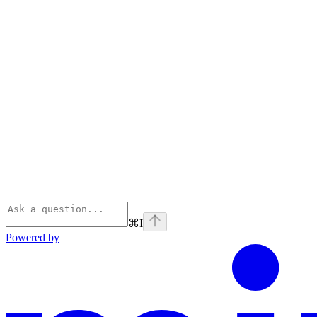
⌘
I
Powered by