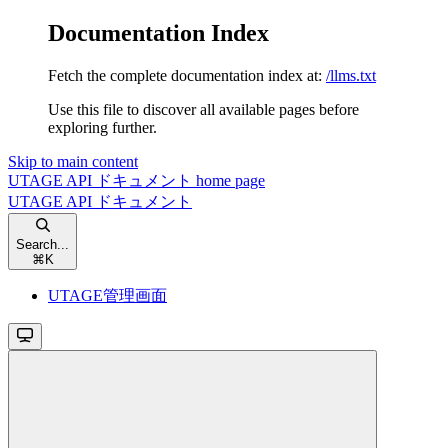
Documentation Index
Fetch the complete documentation index at:
/llms.txt
Use this file to discover all available pages before
exploring further.
Skip to main content
UTAGE API ドキュメント
home page
UTAGE API ドキュメント
Search...
⌘
K
UTAGE管理画面