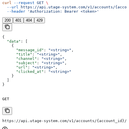
curl
 --request
 GET
 \
  --url
 https://api.utage-system.com/v1/accounts/{accou
  --header
 'Authorization: Bearer <token>'
200
401
404
429
{
  "data"
: [
    {
      "message_id"
: 
"<string>"
,
      "title"
: 
"<string>"
,
      "channel"
: 
"<string>"
,
      "subject"
: 
"<string>"
,
      "url"
: 
"<string>"
,
      "clicked_at"
: 
"<string>"
    }
  ]
}
GET
https://api.utage-system.com/v1/accounts/{account_id}/s