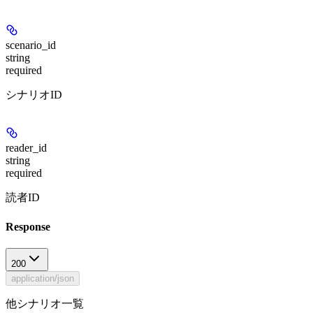
scenario_id
string
required
シナリオID
reader_id
string
required
読者ID
Response
200
application/json
他シナリオ一覧