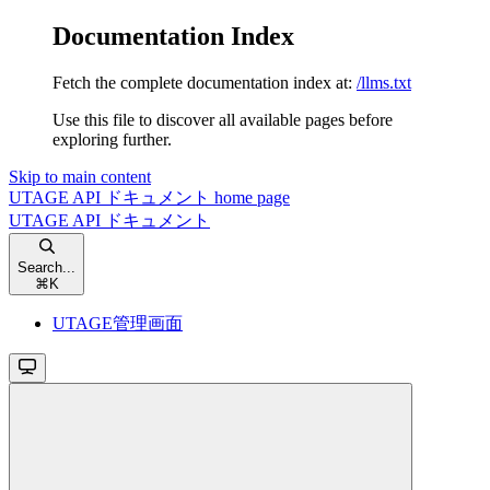
Documentation Index
Fetch the complete documentation index at:
/llms.txt
Use this file to discover all available pages before
exploring further.
Skip to main content
UTAGE API ドキュメント
home page
UTAGE API ドキュメント
Search...
⌘
K
UTAGE管理画面