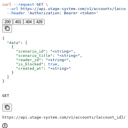
curl
 --request
 GET
 \
  --url
 https://api.utage-system.com/v1/accounts/{accou
  --header
 'Authorization: Bearer <token>'
200
401
404
429
{
  "data"
: [
    {
      "scenario_id"
: 
"<string>"
,
      "scenario_title"
: 
"<string>"
,
      "reader_id"
: 
"<string>"
,
      "is_blocked"
: 
true
,
      "created_at"
: 
"<string>"
    }
  ]
}
GET
https://api.utage-system.com/v1/accounts/{account_id}/