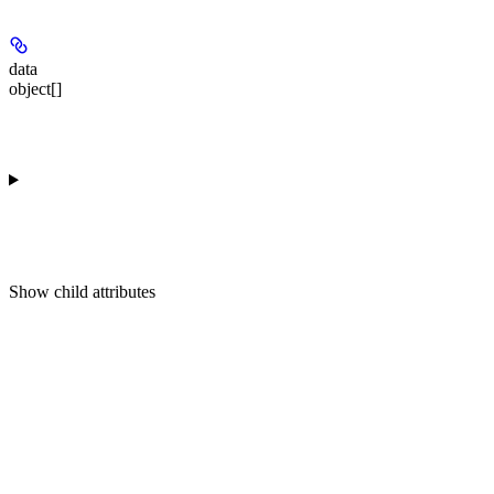
data
object[]
Show
child attributes