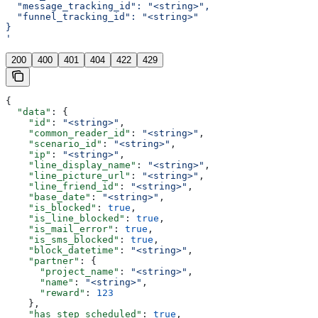
  "message_tracking_id": "<string>",
  "funnel_tracking_id": "<string>"
}
'
200
400
401
404
422
429
{
  "data"
: {
    "id"
: 
"<string>"
,
    "common_reader_id"
: 
"<string>"
,
    "scenario_id"
: 
"<string>"
,
    "ip"
: 
"<string>"
,
    "line_display_name"
: 
"<string>"
,
    "line_picture_url"
: 
"<string>"
,
    "line_friend_id"
: 
"<string>"
,
    "base_date"
: 
"<string>"
,
    "is_blocked"
: 
true
,
    "is_line_blocked"
: 
true
,
    "is_mail_error"
: 
true
,
    "is_sms_blocked"
: 
true
,
    "block_datetime"
: 
"<string>"
,
    "partner"
: {
      "project_name"
: 
"<string>"
,
      "name"
: 
"<string>"
,
      "reward"
: 
123
    },
    "has_step_scheduled"
: 
true
,