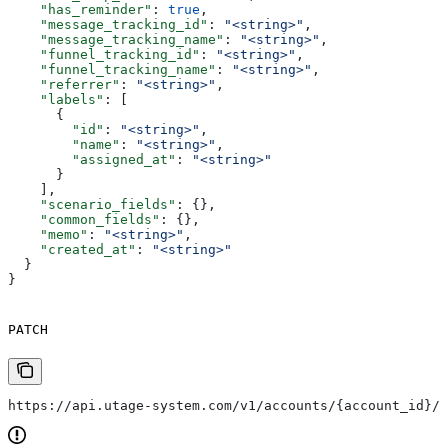
    "has_reminder"
: 
true
,
    "message_tracking_id"
: 
"<string>"
,
    "message_tracking_name"
: 
"<string>"
,
    "funnel_tracking_id"
: 
"<string>"
,
    "funnel_tracking_name"
: 
"<string>"
,
    "referrer"
: 
"<string>"
,
    "labels"
: [
      {
        "id"
: 
"<string>"
,
        "name"
: 
"<string>"
,
        "assigned_at"
: 
"<string>"
      }
    ],
    "scenario_fields"
: {},
    "common_fields"
: {},
    "memo"
: 
"<string>"
,
    "created_at"
: 
"<string>"
  }
}
PATCH
https://api.utage-system.com/v1/accounts/{account_id}/s