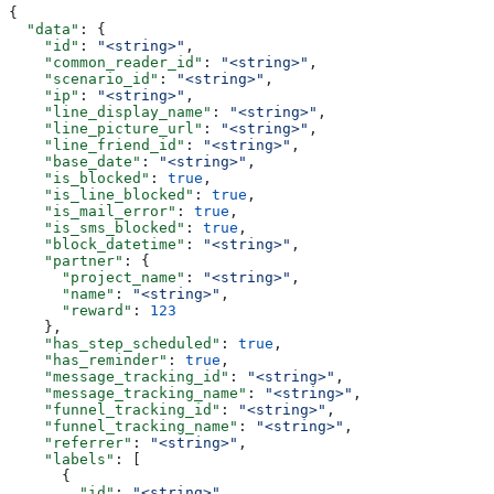
{
  "data"
: {
    "id"
: 
"<string>"
,
    "common_reader_id"
: 
"<string>"
,
    "scenario_id"
: 
"<string>"
,
    "ip"
: 
"<string>"
,
    "line_display_name"
: 
"<string>"
,
    "line_picture_url"
: 
"<string>"
,
    "line_friend_id"
: 
"<string>"
,
    "base_date"
: 
"<string>"
,
    "is_blocked"
: 
true
,
    "is_line_blocked"
: 
true
,
    "is_mail_error"
: 
true
,
    "is_sms_blocked"
: 
true
,
    "block_datetime"
: 
"<string>"
,
    "partner"
: {
      "project_name"
: 
"<string>"
,
      "name"
: 
"<string>"
,
      "reward"
: 
123
    },
    "has_step_scheduled"
: 
true
,
    "has_reminder"
: 
true
,
    "message_tracking_id"
: 
"<string>"
,
    "message_tracking_name"
: 
"<string>"
,
    "funnel_tracking_id"
: 
"<string>"
,
    "funnel_tracking_name"
: 
"<string>"
,
    "referrer"
: 
"<string>"
,
    "labels"
: [
      {
        "id"
: 
"<string>"
,