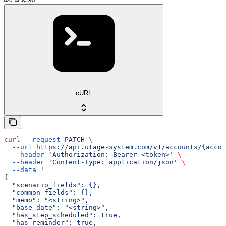
cURL
curl
 --request
 PATCH
 \
  --url
 https://api.utage-system.com/v1/accounts/{accou
  --header
 'Authorization: Bearer <token>'
 \
  --header
 'Content-Type: application/json'
 \
  --data
 '
{
  "scenario_fields": {},
  "common_fields": {},
  "memo": "<string>",
  "base_date": "<string>",
  "has_step_scheduled": true,
  "has_reminder": true,