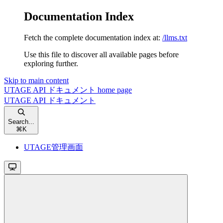
Documentation Index
Fetch the complete documentation index at:
/llms.txt
Use this file to discover all available pages before
exploring further.
Skip to main content
UTAGE API ドキュメント
home page
UTAGE API ドキュメント
Search...
⌘
K
UTAGE管理画面