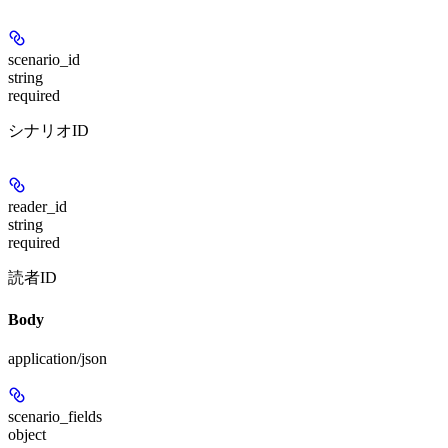
scenario_id
string
required
シナリオID
reader_id
string
required
読者ID
Body
application/json
scenario_fields
object