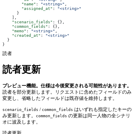
        "name"
: 
"<string>"
,
        "assigned_at"
: 
"<string>"
      }
    ],
    "scenario_fields"
: {},
    "common_fields"
: {},
    "memo"
: 
"<string>"
,
    "created_at"
: 
"<string>"
  }
}
読者
読者更新
プレビュー機能。仕様は今後変更される可能性があります。
読者を部分更新します。リクエストに含めたフィールドのみ
変更し、省略したフィールドは既存値を維持します。
/
はいずれも指定したキーの
scenario_fields
common_fields
み更新します。
の更新は同一人物の全シナリ
common_fields
オに波及します。
読者更新