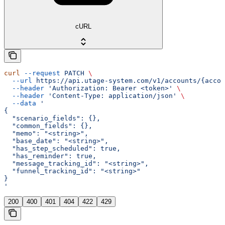
cURL
curl
 --request
 PATCH
 \
  --url
 https://api.utage-system.com/v1/accounts/{accou
  --header
 'Authorization: Bearer <token>'
 \
  --header
 'Content-Type: application/json'
 \
  --data
 '
{
  "scenario_fields": {},
  "common_fields": {},
  "memo": "<string>",
  "base_date": "<string>",
  "has_step_scheduled": true,
  "has_reminder": true,
  "message_tracking_id": "<string>",
  "funnel_tracking_id": "<string>"
}
'
200
400
401
404
422
429