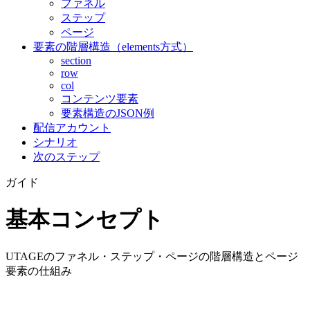
ファネル
ステップ
ページ
要素の階層構造（elements方式）
section
row
col
コンテンツ要素
要素構造のJSON例
配信アカウント
シナリオ
次のステップ
ガイド
基本コンセプト
UTAGEのファネル・ステップ・ページの階層構造とページ
要素の仕組み