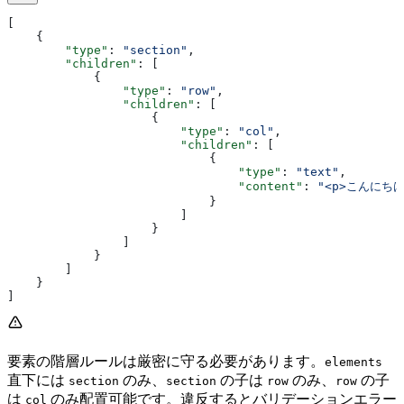
[
    {
        "type"
: 
"section"
,
        "children"
: [
            {
                "type"
: 
"row"
,
                "children"
: [
                    {
                        "type"
: 
"col"
,
                        "children"
: [
                            {
                                "type"
: 
"text"
,
                                "content"
: 
"<p>こんにちは
                            }
                        ]
                    }
                ]
            }
        ]
    }
]
要素の階層ルールは厳密に守る必要があります。
elements
直下には
のみ、
の子は
のみ、
の子
section
section
row
row
は
のみ配置可能です。違反するとバリデーションエラー
col