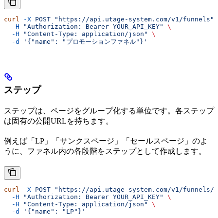
curl
 -X
 POST
 "https://api.utage-system.com/v1/funnels"
 
  -H
 "Authorization: Bearer YOUR_API_KEY"
 \
  -H
 "Content-Type: application/json"
 \
  -d
 '{"name": "プロモーションファネル"}'
ステップ
ステップは、ページをグループ化する単位です。各ステップ
は固有の公開URLを持ちます。
例えば「LP」「サンクスページ」「セールスページ」のよ
うに、ファネル内の各段階をステップとして作成します。
curl
 -X
 POST
 "https://api.utage-system.com/v1/funnels/{
  -H
 "Authorization: Bearer YOUR_API_KEY"
 \
  -H
 "Content-Type: application/json"
 \
  -d
 '{"name": "LP"}'