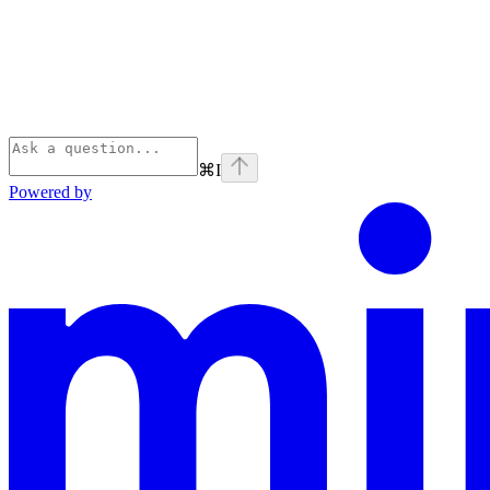
⌘
I
Powered by