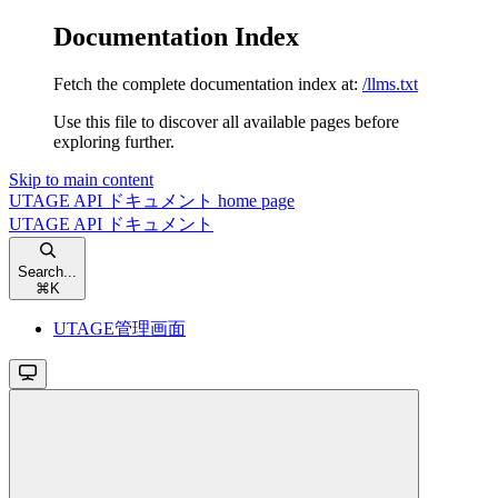
Documentation Index
Fetch the complete documentation index at:
/llms.txt
Use this file to discover all available pages before
exploring further.
Skip to main content
UTAGE API ドキュメント
home page
UTAGE API ドキュメント
Search...
⌘
K
UTAGE管理画面