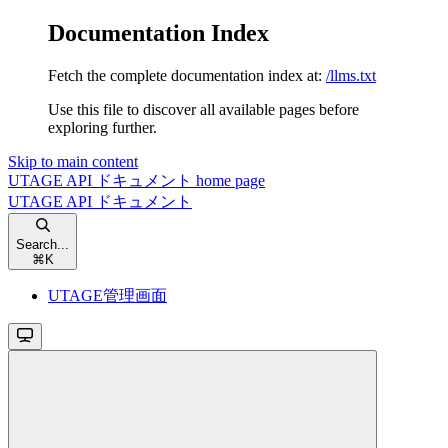
Documentation Index
Fetch the complete documentation index at:
/llms.txt
Use this file to discover all available pages before
exploring further.
Skip to main content
UTAGE API ドキュメント
home page
UTAGE API ドキュメント
Search...
⌘
K
UTAGE管理画面