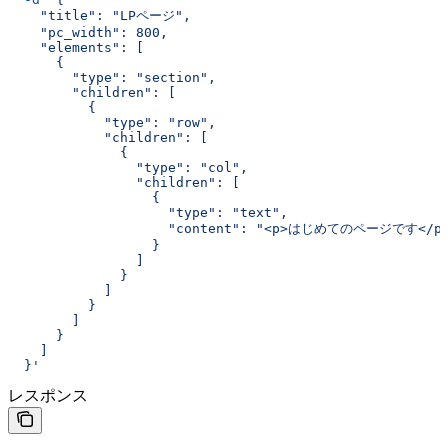
    "title": "LPページ",
    "pc_width": 800,
    "elements": [
      {
        "type": "section",
        "children": [
          {
            "type": "row",
            "children": [
              {
                "type": "col",
                "children": [
                  {
                    "type": "text",
                    "content": "<p>はじめてのページです</p
                  }
                ]
              }
            ]
          }
        ]
      }
    ]
  }'
レスポンス