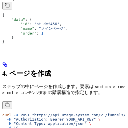
{
    "data"
: {
        "id"
: 
"st_def456"
,
        "name"
: 
"メインページ"
,
        "order"
: 
1
    }
}
4. ページを作成
ステップの中にページを作成します。要素は
section > row
の階層構造で指定します。
> col > コンテンツ要素
curl
 -X
 POST
 "https://api.utage-system.com/v1/funnels/
  -H
 "Authorization: Bearer YOUR_API_KEY"
 \
  -H
 "Content-Type: application/json"
 \
  -d
 '{