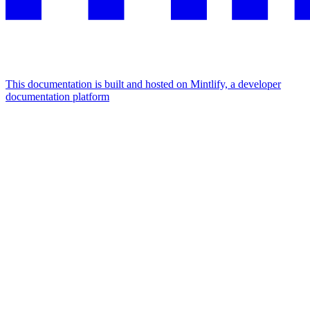
This documentation is built and hosted on Mintlify, a developer
documentation platform