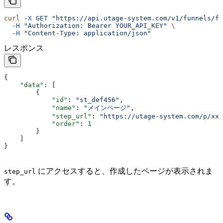
curl
 -X
 GET
 "https://api.utage-system.com/v1/funnels/fn
  -H
 "Authorization: Bearer YOUR_API_KEY"
 \
  -H
 "Content-Type: application/json"
レスポンス
{
    "data"
: [
        {
            "id"
: 
"st_def456"
,
            "name"
: 
"メインページ"
,
            "step_url"
: 
"https://utage-system.com/p/xxx
            "order"
: 
1
        }
    ]
}
にアクセスすると、作成したページが表示されま
step_url
す。