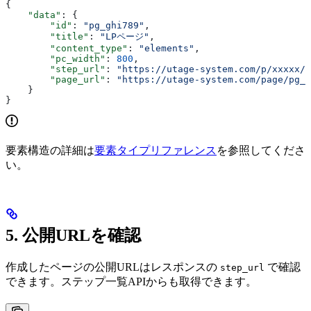
{
    "data"
: {
        "id"
: 
"pg_ghi789"
,
        "title"
: 
"LPページ"
,
        "content_type"
: 
"elements"
,
        "pc_width"
: 
800
,
        "step_url"
: 
"https://utage-system.com/p/xxxxx/"
        "page_url"
: 
"https://utage-system.com/page/pg_g
    }
}
要素構造の詳細は
要素タイプリファレンス
を参照してくださ
い。
5. 公開URLを確認
作成したページの公開URLはレスポンスの
で確認
step_url
できます。ステップ一覧APIからも取得できます。