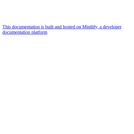
This documentation is built and hosted on Mintlify, a developer
documentation platform