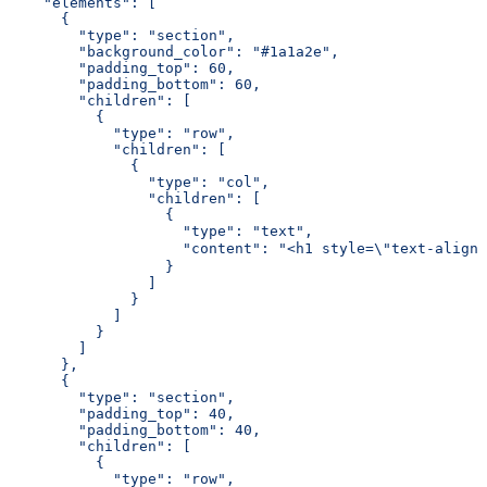
    "elements": [
      {
        "type": "section",
        "background_color": "#1a1a2e",
        "padding_top": 60,
        "padding_bottom": 60,
        "children": [
          {
            "type": "row",
            "children": [
              {
                "type": "col",
                "children": [
                  {
                    "type": "text",
                    "content": "<h1 style=\"text-a
                  }
                ]
              }
            ]
          }
        ]
      },
      {
        "type": "section",
        "padding_top": 40,
        "padding_bottom": 40,
        "children": [
          {
            "type": "row",