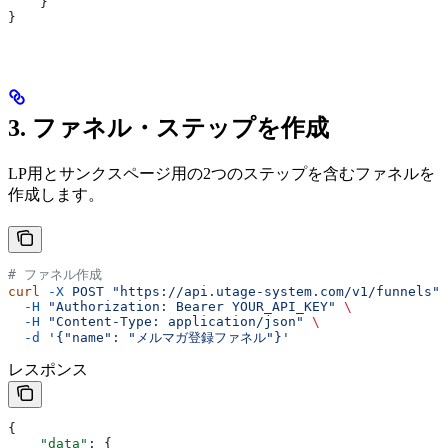
    }
}
3. ファネル・ステップを作成
LP用とサンクスページ用の2つのステップを含むファネルを
作成します。
# ファネル作成
curl
 -X
 POST
 "https://api.utage-system.com/v1/funnels"
 
  -H
 "Authorization: Bearer YOUR_API_KEY"
 \
  -H
 "Content-Type: application/json"
 \
  -d
 '{"name": "メルマガ登録ファネル"}'
レスポンス
{
    "data"
: {