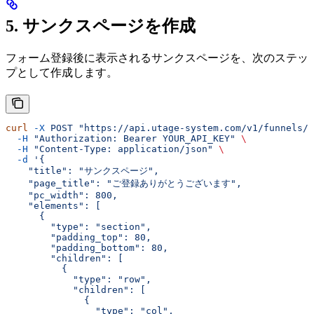
5. サンクスページを作成
フォーム登録後に表示されるサンクスページを、次のステッ
プとして作成します。
curl
 -X
 POST
 "https://api.utage-system.com/v1/funnels/
  -H
 "Authorization: Bearer YOUR_API_KEY"
 \
  -H
 "Content-Type: application/json"
 \
  -d
 '{
    "title": "サンクスページ",
    "page_title": "ご登録ありがとうございます",
    "pc_width": 800,
    "elements": [
      {
        "type": "section",
        "padding_top": 80,
        "padding_bottom": 80,
        "children": [
          {
            "type": "row",
            "children": [
              {
                "type": "col",