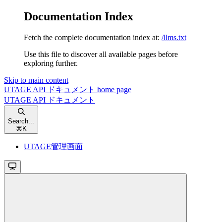
Documentation Index
Fetch the complete documentation index at:
/llms.txt
Use this file to discover all available pages before
exploring further.
Skip to main content
UTAGE API ドキュメント
home page
UTAGE API ドキュメント
Search...
⌘
K
UTAGE管理画面