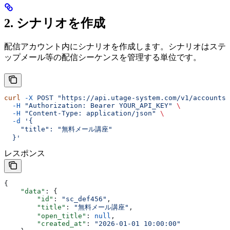
2. シナリオを作成
配信アカウント内にシナリオを作成します。シナリオはステ
ップメール等の配信シーケンスを管理する単位です。
curl
 -X
 POST
 "https://api.utage-system.com/v1/accounts/
  -H
 "Authorization: Bearer YOUR_API_KEY"
 \
  -H
 "Content-Type: application/json"
 \
  -d
 '{
    "title": "無料メール講座"
  }'
レスポンス
{
    "data"
: {
        "id"
: 
"sc_def456"
,
        "title"
: 
"無料メール講座"
,
        "open_title"
: 
null
,
        "created_at"
: 
"2026-01-01 10:00:00"