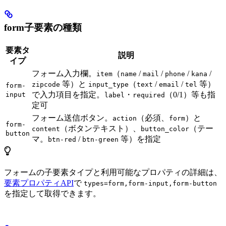
form子要素の種類
要素タ
説明
イプ
フォーム入力欄。
（
/
/
/
/
item
name
mail
phone
kana
等）と
（
/
/
等）
zipcode
input_type
text
email
tel
form-
で入力項目を指定。
・
（0/1）等も指
input
label
required
定可
フォーム送信ボタン。
（必須、
）と
action
form
form-
（ボタンテキスト）、
（テー
content
button_color
button
マ。
/
等）を指定
btn-red
btn-green
フォームの子要素タイプと利用可能なプロパティの詳細は、
要素プロパティAPI
で
types=form,form-input,form-button
を指定して取得できます。