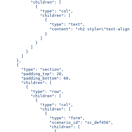
            "children": [
              {
                "type": "col",
                "children": [
                  {
                    "type": "text",
                    "content": "<h2 style=\"tex
                  }
                ]
              }
            ]
          }
        ]
      },
      {
        "type": "section",
        "padding_top": 20,
        "padding_bottom": 60,
        "children": [
          {
            "type": "row",
            "children": [
              {
                "type": "col",
                "children": [
                  {
                    "type": "form",
                    "scenario_id": "sc_def456",
                    "children": [
                      {