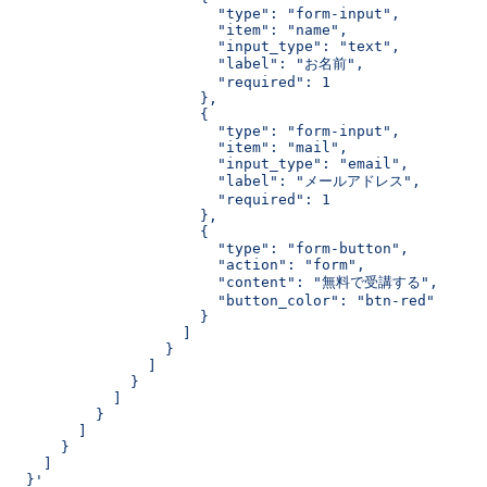
                        "type": "form-input",
                        "item": "name",
                        "input_type": "text",
                        "label": "お名前",
                        "required": 1
                      },
                      {
                        "type": "form-input",
                        "item": "mail",
                        "input_type": "email",
                        "label": "メールアドレス",
                        "required": 1
                      },
                      {
                        "type": "form-button",
                        "action": "form",
                        "content": "無料で受講する",
                        "button_color": "btn-red"
                      }
                    ]
                  }
                ]
              }
            ]
          }
        ]
      }
    ]
  }'