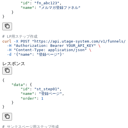
        "id"
: 
"fn_abc123"
,
        "name"
: 
"メルマガ登録ファネル"
    }
}
# LP用ステップ作成
curl
 -X
 POST
 "https://api.utage-system.com/v1/funnels/f
  -H
 "Authorization: Bearer YOUR_API_KEY"
 \
  -H
 "Content-Type: application/json"
 \
  -d
 '{"name": "登録ページ"}'
レスポンス
{
    "data"
: {
        "id"
: 
"st_step01"
,
        "name"
: 
"登録ページ"
,
        "order"
: 
1
    }
}
# サンクスページ用ステップ作成