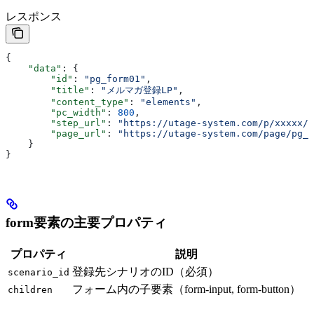
レスポンス
{
    "data"
: {
        "id"
: 
"pg_form01"
,
        "title"
: 
"メルマガ登録LP"
,
        "content_type"
: 
"elements"
,
        "pc_width"
: 
800
,
        "step_url"
: 
"https://utage-system.com/p/xxxxx/"
        "page_url"
: 
"https://utage-system.com/page/pg_f
    }
}
form要素の主要プロパティ
プロパティ
説明
登録先シナリオのID（必須）
scenario_id
フォーム内の子要素（form-input, form-button）
children