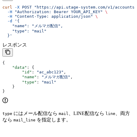
curl
 -X
 POST
 "https://api.utage-system.com/v1/accounts"
  -H
 "Authorization: Bearer YOUR_API_KEY"
 \
  -H
 "Content-Type: application/json"
 \
  -d
 '{
    "name": "メルマガ配信",
    "type": "mail"
  }'
レスポンス
{
    "data"
: {
        "id"
: 
"ac_abc123"
,
        "name"
: 
"メルマガ配信"
,
        "type"
: 
"mail"
    }
}
にはメール配信なら
、LINE配信なら
、両方
type
mail
line
なら
を指定します。
mail_line