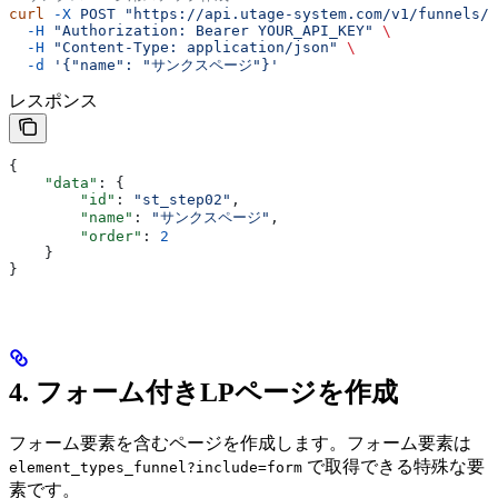
curl
 -X
 POST
 "https://api.utage-system.com/v1/funnels/f
  -H
 "Authorization: Bearer YOUR_API_KEY"
 \
  -H
 "Content-Type: application/json"
 \
  -d
 '{"name": "サンクスページ"}'
レスポンス
{
    "data"
: {
        "id"
: 
"st_step02"
,
        "name"
: 
"サンクスページ"
,
        "order"
: 
2
    }
}
4. フォーム付きLPページを作成
フォーム要素を含むページを作成します。フォーム要素は
で取得できる特殊な要
element_types_funnel?include=form
素です。