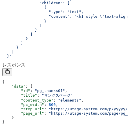
                "children": [
                  {
                    "type": "text",
                    "content": "<h1 style=\"
                  }
                ]
              }
            ]
          }
        ]
      }
    ]
  }'
レスポンス
{
    "data"
: {
        "id"
: 
"pg_thanks01"
,
        "title"
: 
"サンクスページ"
,
        "content_type"
: 
"elements"
,
        "pc_width"
: 
800
,
        "step_url"
: 
"https://utage-system.com/p/yyyyy/"
        "page_url"
: 
"https://utage-system.com/page/pg_t
    }
}